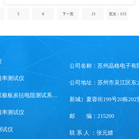
5
6
下一页
..11
页次：1/11
仪
公司名称：苏州晶格电子有
阻率测试仪
公司地址：苏州市吴江区东
双极板炭毡电阻测试系…
新城）夏蓉街199号20栋202
阻率测试仪
邮 编：215200
测试仪
联 系 人 ：张元婧