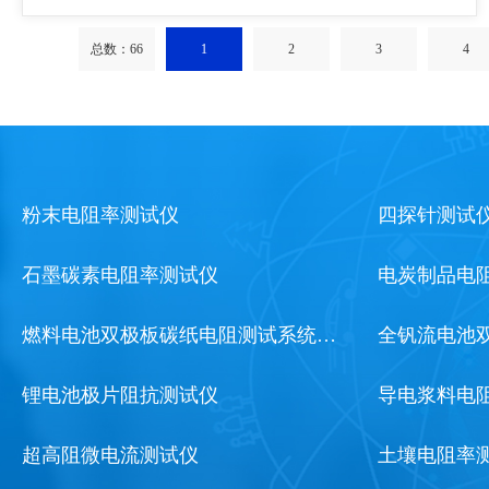
总数：66
1
2
3
4
粉末电阻率测试仪
四探针测试
石墨碳素电阻率测试仪
电炭制品电
燃料电池双极板碳纸电阻测试系统…
全钒流电池
锂电池极片阻抗测试仪
导电浆料电
超高阻微电流测试仪
土壤电阻率